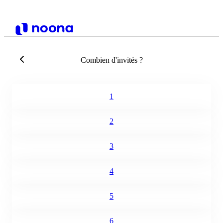
Combien d'invités ?
1
2
3
4
5
6