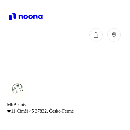
MhBeauty
11
·
Číměř 45 37832, Česko
·
Fermé