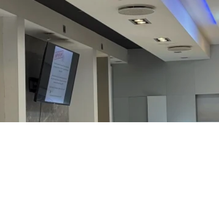
Mjóddin Snyrtistofa