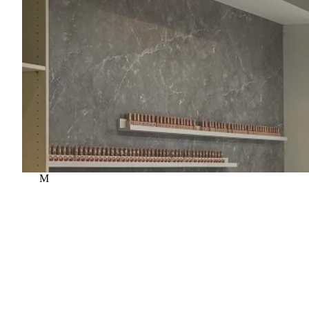
M
Mjóddin naglasnyrtistofa
Álfabakki 12, 109 Reykjavík, Iceland