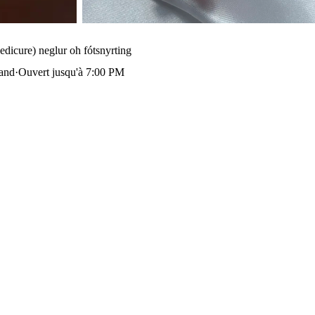
dicure) neglur oh fótsnyrting
land
·
Ouvert jusqu'à 7:00 PM