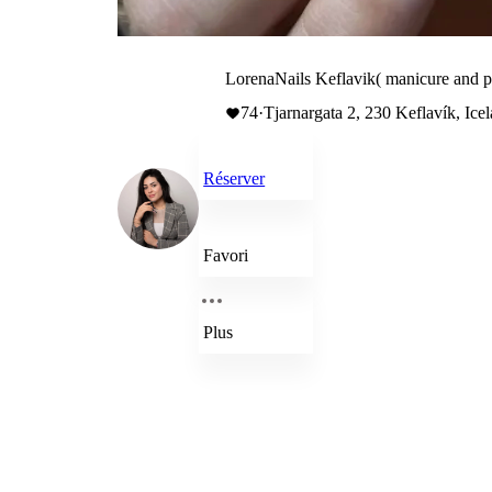
LorenaNails Keflavik( manicure and pe
74
·
Tjarnargata 2, 230 Keflavík, Ice
Réserver
Favori
Plus