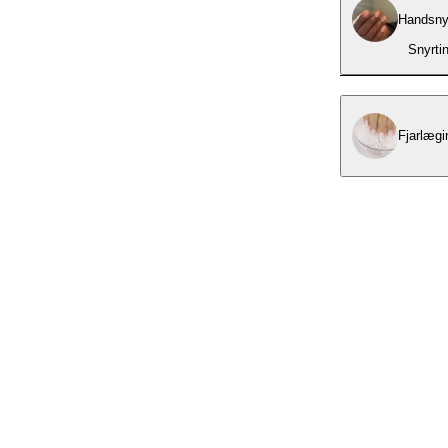
Handsny
Snyrti
Fjarlægi