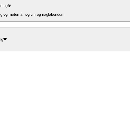
rting💎
ng og mótun á nöglum og naglaböndum
ng🖤