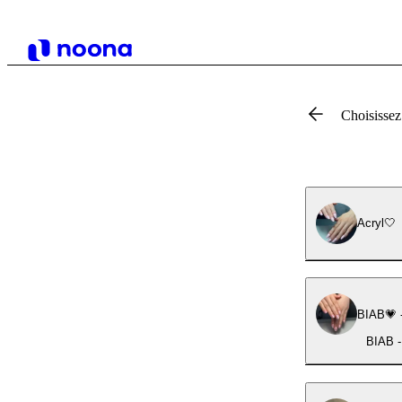
Choisissez
Acryl🤍
BIAB💗 -
BIAB - 