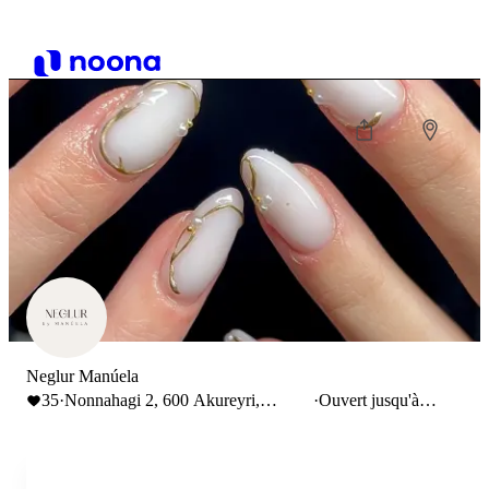
Neglur Manúela
35
·
Nonnahagi 2, 600 Akureyri,
·
Ouvert jusqu'à
Iceland
16:00