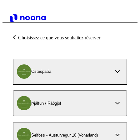
Choisissez ce que vous souhaitez réserver
Osteópatía
Þjálfun / Ráðgjöf
Selfoss - Austurvegur 10 (Vonarland)