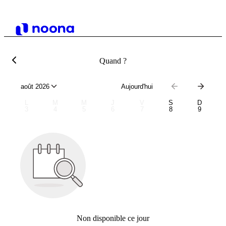
Quand ?
août 2026
Aujourd'hui
L
M
M
J
V
S
D
3
4
5
6
7
8
9
Non disponible ce jour