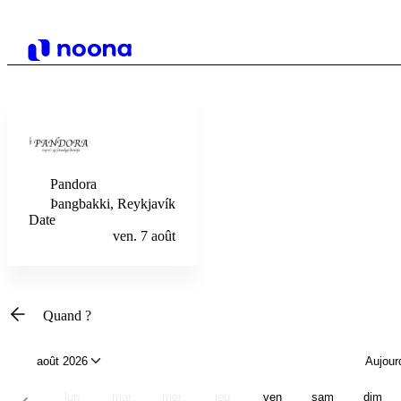
Pandora
Þangbakki, Reykjavík
Date
ven. 7 août
Quand ?
août 2026
Aujour
lun
mar
mer
jeu
ven
sam
dim