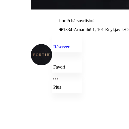
Portið hársnyrtistofa
1334
·
Arnarhlíð 1, 101 Reykjavík
·
O
Réserver
Favori
Plus