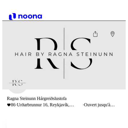
Ragna Steinunn Hárgreiðslustofa
86
·
Urðarbrunnur 16, Reykjavík,
·
Ouvert jusqu'à
Iceland
17:00