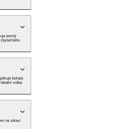
kuje jemný
z zbytečného
plikuje bohatý
 Ideální volba
em na zdraví