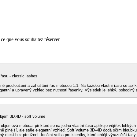
 ce que vous souhaitez réserver
řasu - classic lashes
ené prodloužení a zahuštění řas metodou 1:1. Na každou vlastní řasu se aplik
egantní a upravený vzhled bez nutnosti řasenky. Výsledek je lehký, pohodlný a
Jemný objem 3D,4D - soft volume
objemová metoda, při které se na jednu vlastní řasu aplikuje vějířek lehkých 
eně plnější, ale stále elegantní vzhled. Soft Volume 3D–4D dodá očím hloubku
ý efekt bez přetížení. Ideální volba pro klientky, které chtějí výraznější řasy,