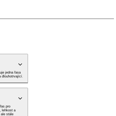
uje jedna řasa
 dlouhotrvající.
řas pro
, lehkost a
 ale stále