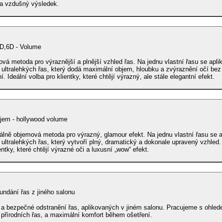
a vzdušný výsledek.
bjem 5D,6D - Volume
vá metoda pro výraznější a plnější vzhled řas. Na jednu vlastní řasu se apli
k ultralehkých řas, který dodá maximální objem, hloubku a zvýraznění očí be
í. Ideální volba pro klientky, které chtějí výrazný, ale stále elegantní efekt.
jem - hollywood volume
lně objemová metoda pro výrazný, glamour efekt. Na jednu vlastní řasu se a
k ultralehkých řas, který vytvoří plný, dramatický a dokonale upravený vzhled.
entky, které chtějí výrazné oči a luxusní „wow“ efekt.
undání řas z jiného salonu
 a bezpečné odstranění řas, aplikovaných v jiném salonu. Pracujeme s ohled
 přírodních řas, a maximální komfort během ošetření.