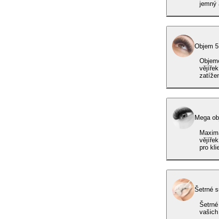
jemný 
O
Objemo
vějíře
zatížen
Mega ob
Maximá
vějíře
pro kli
Šetrné s
Šetrné
vašich