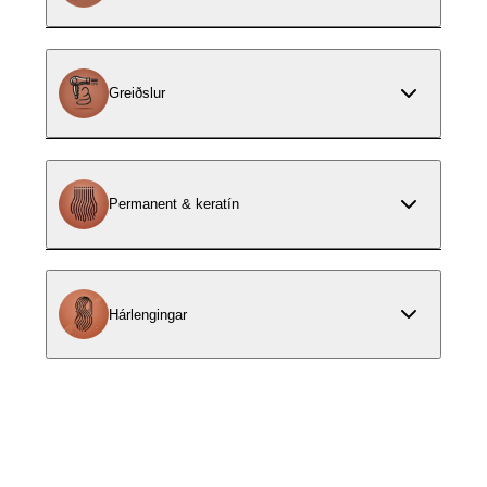
Greiðslur
Permanent & keratín
Hárlengingar