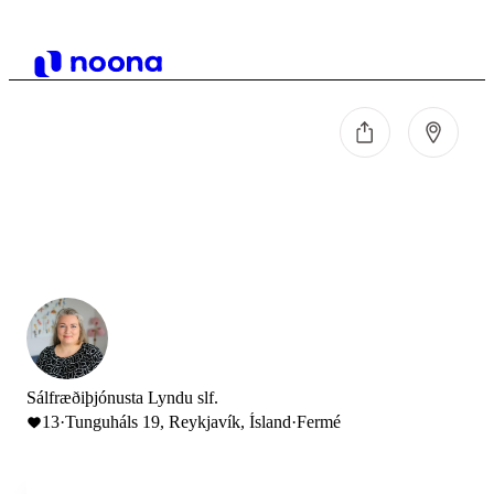
Sálfræðiþjónusta Lyndu slf.
13
·
Tunguháls 19, Reykjavík, Ísland
·
Fermé