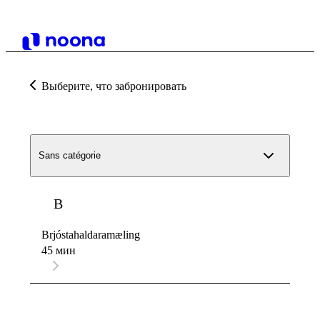
Выберите, что забронировать
Sans catégorie
B
Brjóstahaldaramæling
45 мин