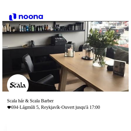
Scala hár & Scala Barber
694
·
Lágmúli 5, Reykjavík
·
Ouvert jusqu'à 17:00