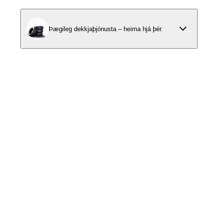
Þægileg dekkjaþjónusta – heima hjá þér.