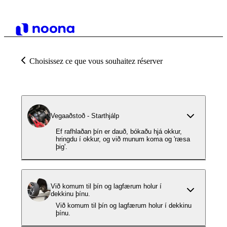
Choisissez ce que vous souhaitez réserver
Vegaaðstoð - Starthjálp
Ef rafhlaðan þín er dauð, bókaðu hjá okkur,
hringdu í okkur, og við munum koma og 'ræsa
þig'.
Við komum til þín og lagfærum holur í
dekkinu þínu.
Við komum til þín og lagfærum holur í dekkinu
þínu.