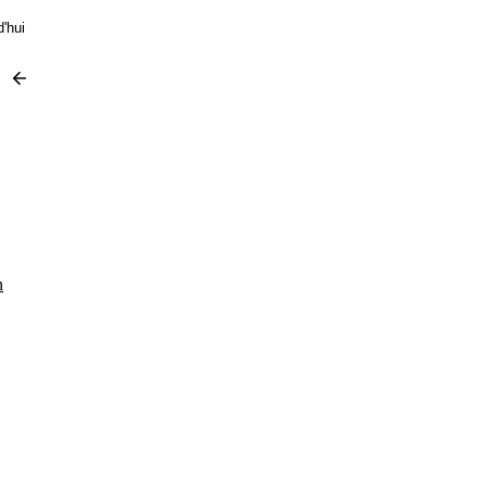
d'hui
n