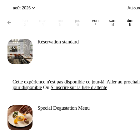
août 2026
Aujour
lun
mar
mer
jeu
ven
sam
dim
3
4
5
6
7
8
9
Réservation standard
Cette expérience n'est pas disponible ce jour-là.
Aller au prochai
jour disponible
Ou
S'inscrire sur la liste d'attente
Special Degustation Menu