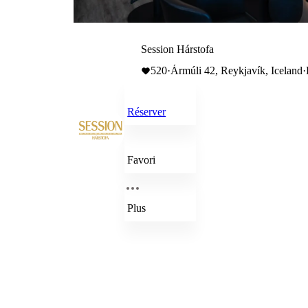
Session Hárstofa
520
·
Ármúli 42, Reykjavík, Iceland
·
Réserver
Favori
Plus