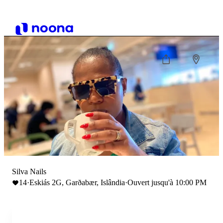
S
Silva Nails
14
·
Eskiás 2G, Garðabær, Islândia
·
Ouvert jusqu'à 10:00 PM