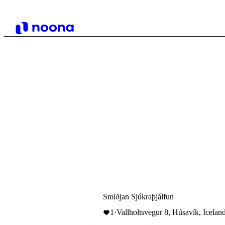
Smiðjan Sjúkraþjálfun
1
·
Vallholtsvegur 8, Húsavík, Icelan