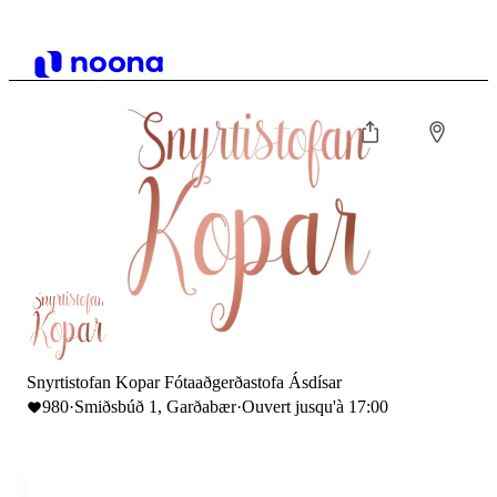
Snyrtistofan Kopar Fótaaðgerðastofa Ásdísar
980
·
Smiðsbúð 1, Garðabær
·
Ouvert jusqu'à 17:00