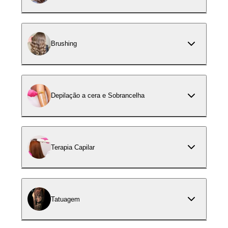
Brushing
Depilação a cera e Sobrancelha
Terapia Capilar
Tatuagem