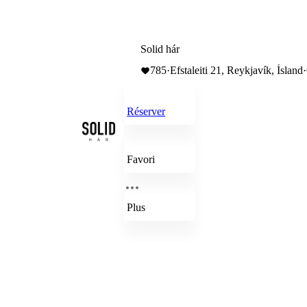
Solid hár
785
·
Efstaleiti 21, Reykjavík, Ísland
·
Réserver
Favori
Plus