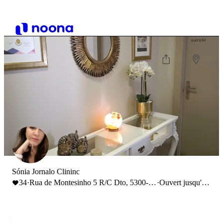
Sónia Jornalo Clininc
34
·
Rua de Montesinho 5 R/C Dto, 5300-
·
Ouvert jusqu'à
443 Bragança
19:00