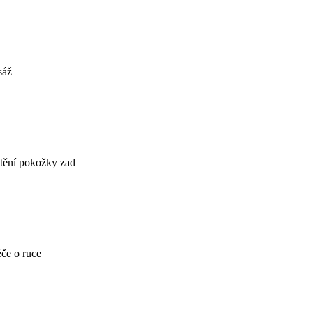
sáž
tění pokožky zad
če o ruce