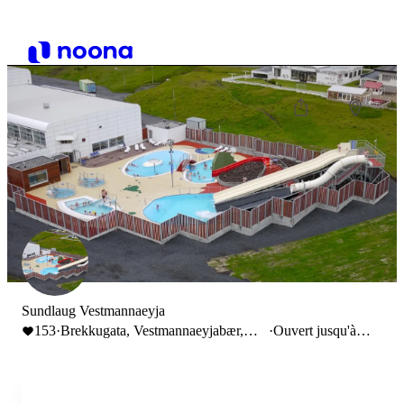
Sundlaug Vestmannaeyja
153
·
Brekkugata, Vestmannaeyjabær,
·
Ouvert jusqu'à
Iceland
18:00