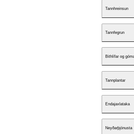
Tannhreinsun
Tannfegrun
Bithlífar og góm
Tannplantar
Endajaxlataka
Neyðarþjónusta