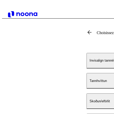
Choisissez
Invisalign tannré
Tannhvíttun
Skoðun/eftirlit