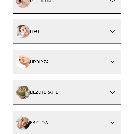
RF - LIFTING
HIFU
LIPOLÝZA
MEZOTERAPIE
BB GLOW