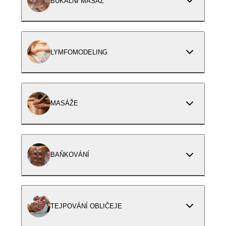
BUKÁLNÍ MASÁŽ
LYMFOMODELING
MASÁŽE
BAŇKOVÁNÍ
TEJPOVÁNÍ OBLIČEJE