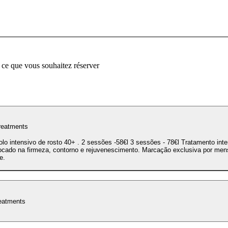
 ce que vous souhaitez réserver
reatments
 intensivo de rosto 40+ . 2 sessões -58€l 3 sessões - 78€l Tratamento intensivo de 30
focado na firmeza, contorno e rejuvenescimento. Marcação exclusiva por me
e.
eatments