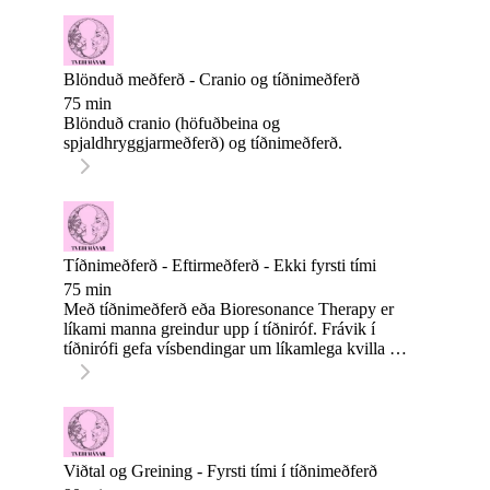
vinnur með líkamanum í að auka eigin getu til að
efla starfsemi miðtaugakerfis-ins, minnkar
neikvæðar afleiðingar streitu, eflir almennt
heilsufar og eykur viðnám gegn sjúkdómum.
Blönduð meðferð - Cranio og tíðnimeðferð
75 min
Blönduð cranio (höfuðbeina og
spjaldhryggjarmeðferð) og tíðnimeðferð.
Tíðnimeðferð - Eftirmeðferð - Ekki fyrsti tími
75 min
Með tíðnimeðferð eða Bioresonance Therapy er
líkami manna greindur upp í tíðniróf. Frávik í
tíðnirófi gefa vísbendingar um líkamlega kvilla og
jafnvel sjúkdóma. Hægt er að meðhöndla þessi
frávik og kalla fram styrkingu. Rayonex tæknin
hefur hjálpað mörgum til betra lífs og er notuð á
sjúkrastofnunum víða um heim en mest af
meðferðaraðilum sem sérhæfa sig í óhefðbundinni
nálgun.
Viðtal og Greining - Fyrsti tími í tíðnimeðferð