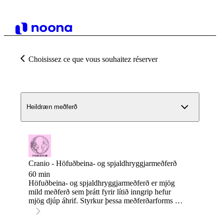
Choisissez ce que vous souhaitez réserver
Heildræn meðferð
Cranio - Höfuðbeina- og spjaldhryggjarmeðferð
60 min
Höfuðbeina- og spjaldhryggjarmeðferð er mjög
mild meðferð sem þrátt fyrir lítið inngrip hefur
mjög djúp áhrif. Styrkur þessa meðferðarforms er
m.a. að hluti meðferðarinnar felst í að vinna frá
kjarnanum (mænu) og út á við. Þessi meðferð