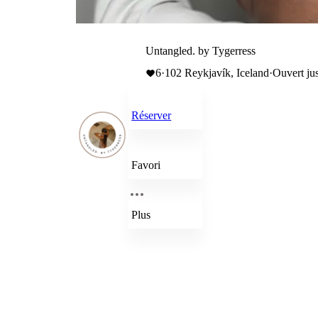
Untangled. by Tygerress
6
·
102 Reykjavík, Iceland
·
Ouvert ju
Réserver
Favori
Plus