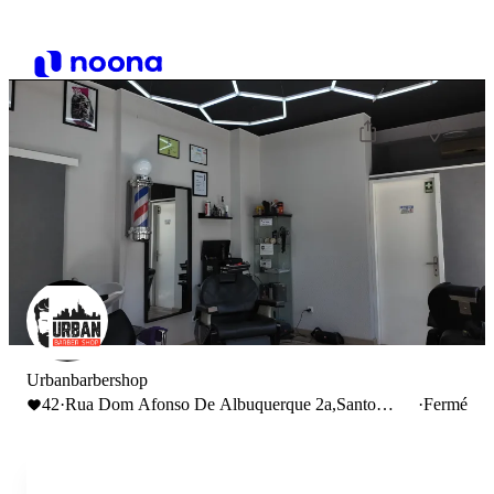
Urbanbarbershop
42
·
Rua Dom Afonso De Albuquerque 2a,Santo
·
Fermé
André, Portugal