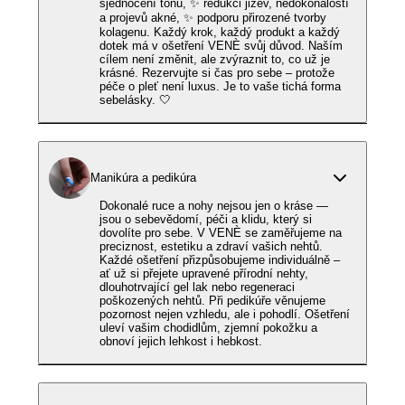
sjednocení tónu, ✨ redukci jizev, nedokonalostí
a projevů akné, ✨ podporu přirozené tvorby
kolagenu. Každý krok, každý produkt a každý
dotek má v ošetření VENÈ svůj důvod. Naším
cílem není změnit, ale zvýraznit to, co už je
krásné. Rezervujte si čas pro sebe – protože
péče o pleť není luxus. Je to vaše tichá forma
sebelásky. 🤍
Manikúra a pedikúra
Dokonalé ruce a nohy nejsou jen o kráse —
jsou o sebevědomí, péči a klidu, který si
dovolíte pro sebe. V VENÈ se zaměřujeme na
preciznost, estetiku a zdraví vašich nehtů.
Každé ošetření přizpůsobujeme individuálně –
ať už si přejete upravené přírodní nehty,
dlouhotrvající gel lak nebo regeneraci
poškozených nehtů. Při pedikúře věnujeme
pozornost nejen vzhledu, ale i pohodlí. Ošetření
uleví vašim chodidlům, zjemní pokožku a
obnoví jejich lehkost i hebkost.