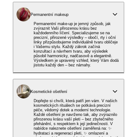
Permanentní makeup
Permanentní make-up je jemný způsob, jak
zvýraznit Vaši přirozenou krásu bez
každodenního líčení. Specializujeme se na
precizní, přirozené výsledky – obočí, rty i oční
linky přizpůsobujeme individuálně tvaru obličeje
i Vašemu stylu. Každý zákrok začíná
konzultací a návrhem tvaru, aby výsledek
působil harmonicky, nadčasově a elegantně.
Výsledkem je upravený vzhled, který Vám dodá
jistotu každý den – bez námahy.
Kosmetické ošetření
Dopřejte si chvíli, která patří jen vám. V našich
kosmetických rituálech se potkává precizní
péče, vědomý dotek a moderní technologie.
Každé ošetření je navrženo tak, aby zvýraznilo
přirozenou krásu vaší pleti – bez zbytečného
přehánění, s respektem k její jedinečnosti. V
nabídce naleznete ošetření zaměřená na: ✨
hydrataci a regeneraci pleti, ✨ omlazení a