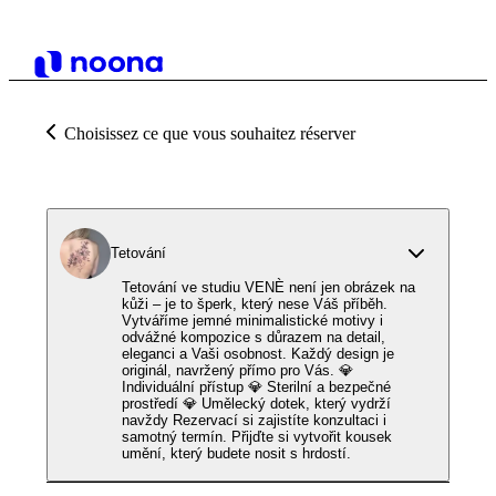
Choisissez ce que vous souhaitez réserver
Tetování
Tetování ve studiu VENÈ není jen obrázek na
kůži – je to šperk, který nese Váš příběh.
Vytváříme jemné minimalistické motivy i
odvážné kompozice s důrazem na detail,
eleganci a Vaši osobnost. Každý design je
originál, navržený přímo pro Vás. 💎
Individuální přístup 💎 Sterilní a bezpečné
prostředí 💎 Umělecký dotek, který vydrží
navždy Rezervací si zajistíte konzultaci i
samotný termín. Přijďte si vytvořit kousek
umění, který budete nosit s hrdostí.