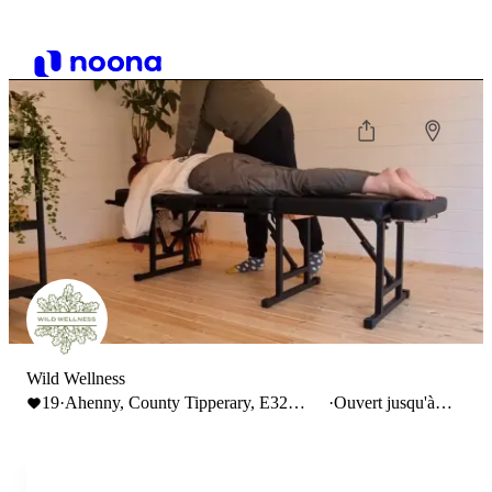
Wild Wellness
19
·
Ahenny, County Tipperary, E32
·
Ouvert jusqu'à
WC03, Ireland
5:00 PM