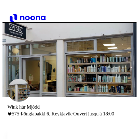
Wink hár Mjódd
575
·
Þönglabakki 6, Reykjavík
·
Ouvert jusqu'à 18:00