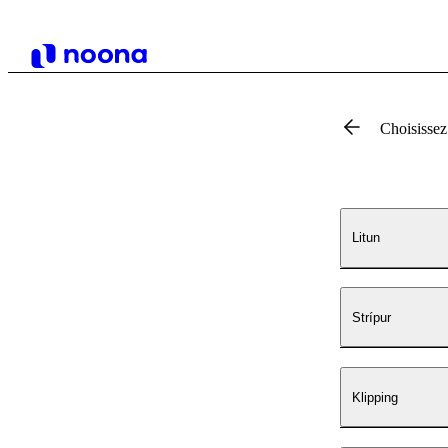
Choisissez
Litun
Strípur
Klipping