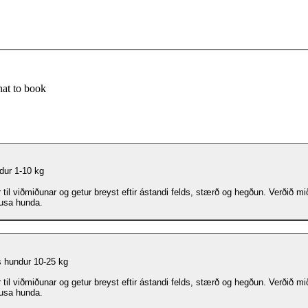
at to book
ndur 1-10 kg
 til viðmiðunar og getur breyst eftir ástandi felds, stærð og hegðun. Verðið mið
ausa hunda.
 hundur 10-25 kg
 til viðmiðunar og getur breyst eftir ástandi felds, stærð og hegðun. Verðið mið
ausa hunda.