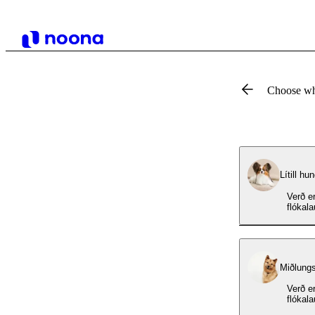
Choose wh
Lítill hu
Verð er
flókal
Miðlungs
Verð er
flókal