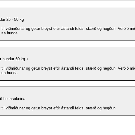
dur 25 - 50 kg
 til viðmiðunar og getur breyst eftir ástandi felds, stærð og hegðun. Verðið mið
ausa hunda.
r hundur 50 kg +
 til viðmiðunar og getur breyst eftir ástandi felds, stærð og hegðun. Verðið mið
ausa hunda.
ið heimsóknina
 til viðmiðunar og getur breyst eftir ástandi felds, stærð og hegðun.