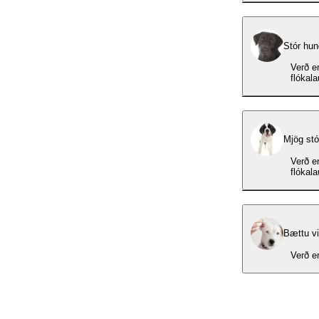
Stór hun
Verð er
flókal
Mjög stó
Verð er
flókal
Bættu v
Verð er