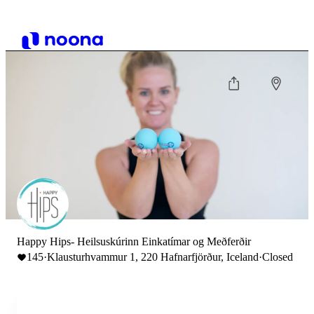
Happy Hips- Heilsuskúrinn Einkatímar og Meðferðir
145
·
Klausturhvammur 1, 220 Hafnarfjörður, Iceland
·
Closed