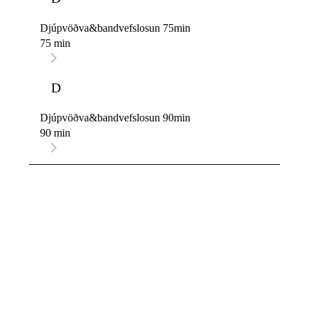
Djúpvöðva&bandvefslosun 75min
75 min
D
Djúpvöðva&bandvefslosun 90min
90 min