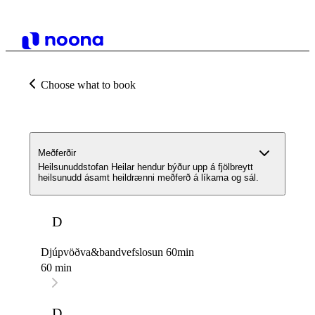
Choose what to book
Meðferðir
Heilsunuddstofan Heilar hendur býður upp á fjölbreytt
heilsunudd ásamt heildrænni meðferð á líkama og sál.
D
Djúpvöðva&bandvefslosun 60min
60 min
D