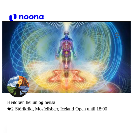
Heildræn heilun og heilsa
2
·
Stórikriki, Mosfellsbær, Iceland
·
Open until 18:00