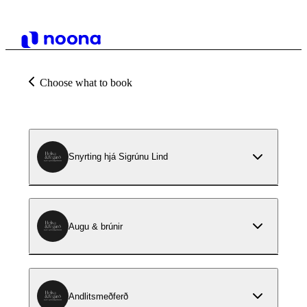
Choose what to book
Snyrting hjá Sigrúnu Lind
Augu & brúnir
Andlitsmeðferð