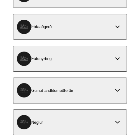
Fótaaðgerð
Fótsnyrting
Guinot andlitsmeðferðir
Neglur