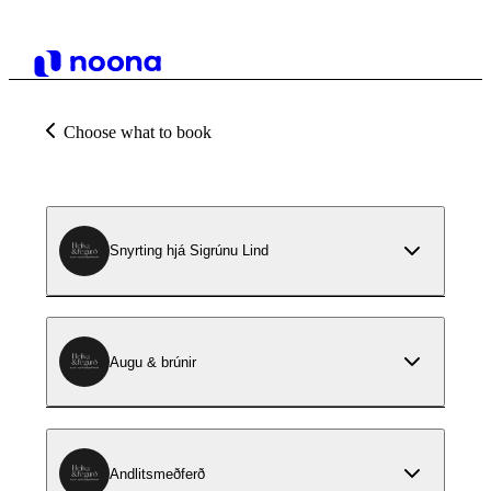
Choose what to book
Snyrting hjá Sigrúnu Lind
Augu & brúnir
Andlitsmeðferð