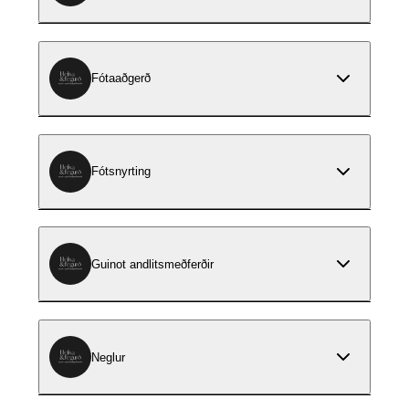
Fótaaðgerð
Fótsnyrting
Guinot andlitsmeðferðir
Neglur