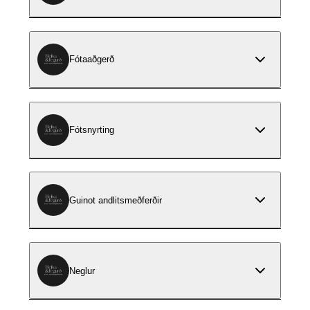
Fótaaðgerð
Fótsnyrting
Guinot andlitsmeðferðir
Neglur