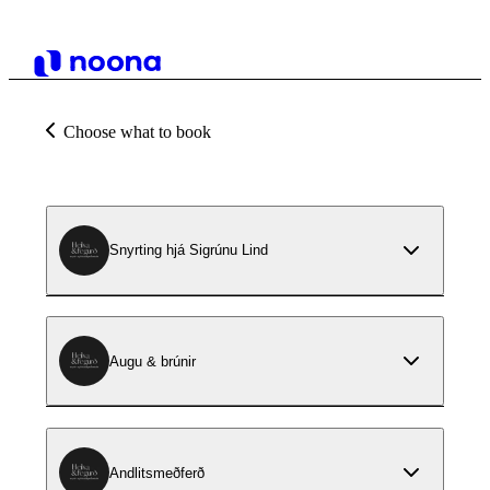
Choose what to book
Snyrting hjá Sigrúnu Lind
Augu & brúnir
Andlitsmeðferð