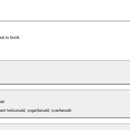
at to book
udd
tætt heilsunudd, sogæðanudd, svæðanudd