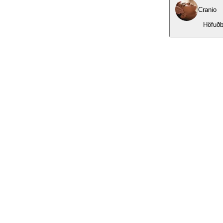
Cranio
Höfuðb