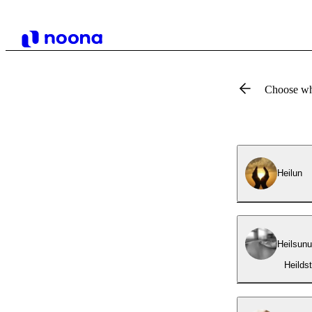
Choose wh
Heilun
Heilsun
Heilds