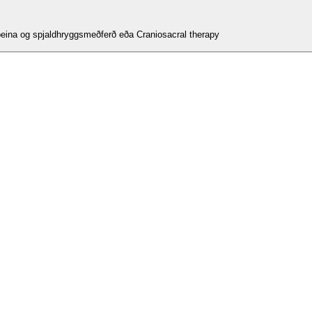
eina og spjaldhryggsmeðferð eða Craniosacral therapy