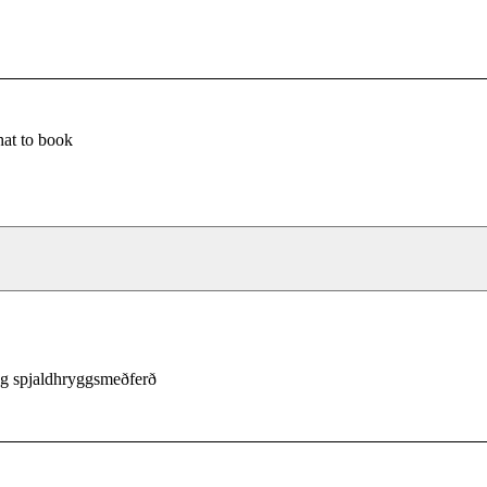
at to book
g spjaldhryggsmeðferð