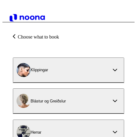
Choose what to book
Klippingar
Blástur og Greiðslur
Herrar