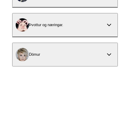
Þvottur og næringar.
Dömur