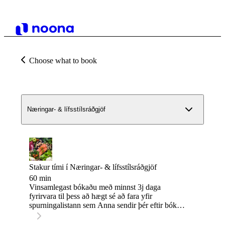
Choose what to book
Næringar- & lífsstílsráðgjöf
Stakur tími í Næringar- & lífsstílsráðgjöf
60 min
Vinsamlegast bókaðu með minnst 3j daga
fyrirvara til þess að hægt sé að fara yfir
spurningalistann sem Anna sendir þér eftir bókun.
__________ Anna Lind býður upp á stakan tíma í
næringar- & lífsstílsráðgjöf út frá fræðum