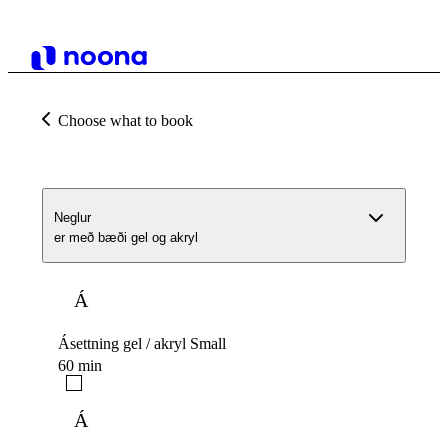
Choose what to book
Neglur
er með bæði gel og akryl
Á
Ásettning gel / akryl Small
60 min
Á