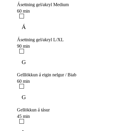
Ásettning gel/akryl Medium
60 min
Á
Ásettning gel/akryl L/XL
90 min
G
Gelllökkun á eigin nelgur / Biab
60 min
G
Gellökkun á tásur
45 min