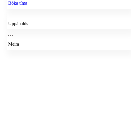
Bóka tíma
Uppáhalds
Meira